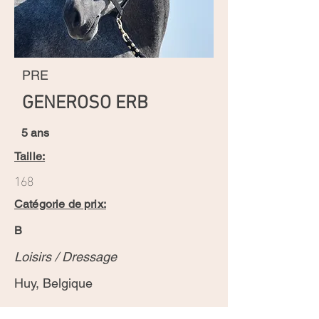
PRE
GENEROSO ERB
5 ans
Taille:
168
Catégorie de prix:
B
Loisirs / Dressage
Huy, Belgique