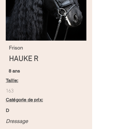
Frison
HAUKE R
8 ans
Taille:
163
Catégorie de prix:
D
Dressage