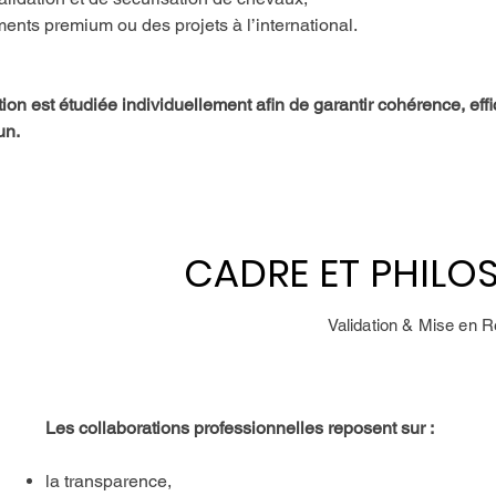
ts premium ou des projets à l’international.
on est étudiée individuellement afin de garantir cohérence, effi
un.
CADRE ET PHILOS
CADRE ET PHILOS
Validation & Mise en 
Les collaborations professionnelles reposent sur :
la transparence,