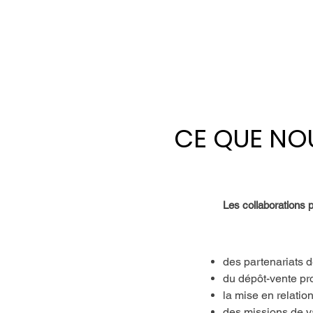
CE QUE NO
CE QUE NO
Les collaborations 
des partenariats d
du dépôt-vente pr
la mise en relatio
des missions de va