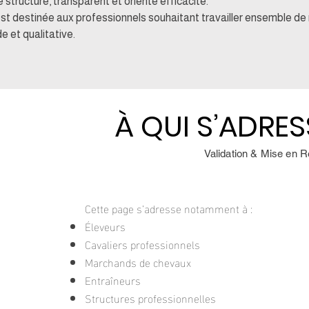
 structuré, transparent et orienté efficacité.
st destinée aux professionnels souhaitant travailler ensemble de
de et qualitative.
À QUI S�’ADR
À QUI S’ADRES
Validation & Mise en 
Cette page s’adresse notamment à :
Éleveurs
Cavaliers professionnels
Marchands de chevaux
Entraîneurs
Structures professionnelles