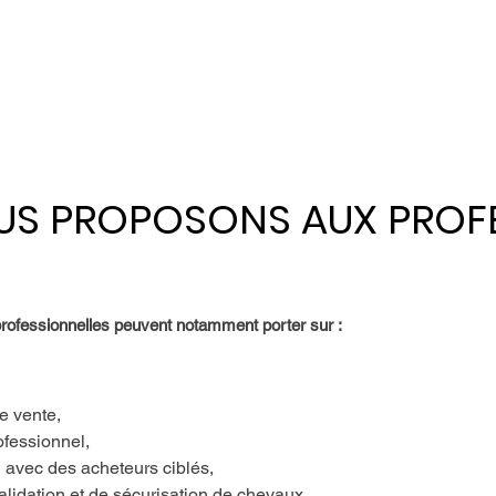
US PROPOSONS AUX PROF
US PROPOSONS AUX PROF
professionnelles peuvent notamment porter sur :
e vente,
ofessionnel,
n avec des acheteurs ciblés,
lidation et de sécurisation de chevaux,