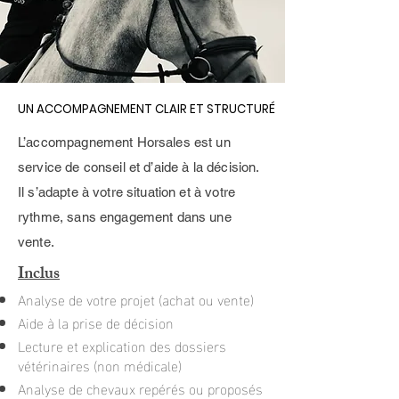
UN ACCOMPAGNEMENT CLAIR ET STRUCTURÉ
UN ACCOMPAGNEMENT CLAIR ET STRUCTURÉ
L’accompagnement Horsales est un
service de conseil et d’aide à la décision.
Il s’adapte à votre situation et à votre
rythme, sans engagement dans une
vente.
Inclus
Analyse de votre projet (achat ou vente)
Aide à la prise de décision
Lecture et explication des dossiers
vétérinaires (non médicale)
Analyse de chevaux repérés ou proposés